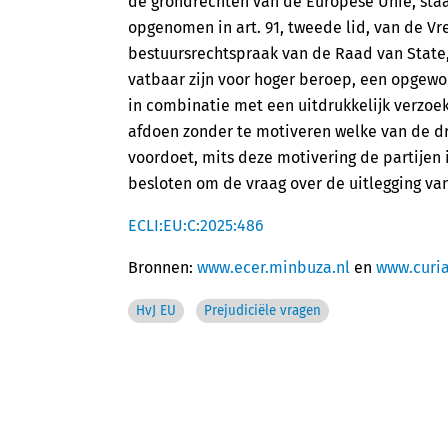
de grondrechten van de Europese Unie, staat
opgenomen in art. 91, tweede lid, van de V
bestuursrechtspraak van de Raad van State, 
vatbaar zijn voor hoger beroep, een opgewor
in combinatie met een uitdrukkelijk verzoek
afdoen zonder te motiveren welke van de dri
voordoet, mits deze motivering de partijen 
besloten om de vraag over de uitlegging van
ECLI:EU:C:2025:486
Bronnen:
www.ecer.minbuza.nl
en
www.curia
HvJ EU
Prejudiciële vragen