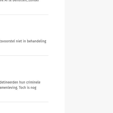
ve AI te benutten, zonder
tsvoorstel niet in behandeling
detineerden hun criminele
amenleving. Toch is nog