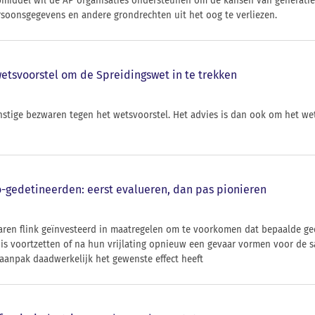
pmiddel wil de AP organisaties ondersteunen om de kansen van generatie
soonsgegevens en andere grondrechten uit het oog te verliezen.
wetsvoorstel om de Spreidingswet in te trekken
rnstige bezwaren tegen het wetsvoorstel. Het advies is dan ook om het we
-gedetineerden: eerst evalueren, dan pas pionieren
aren flink geïnvesteerd in maatregelen om te voorkomen dat bepaalde ge
nis voortzetten of na hun vrijlating opnieuw een gevaar vormen voor de s
aanpak daadwerkelijk het gewenste effect heeft