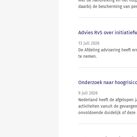
Met de handreiking en het hul
daarbij de bescherming van per
Advies RvS over initiatief
13 juli 2026
De Afdeling advisering heeft e
te nemen.
Onderzoek naar hoogrisico
9 juli 2026
Nederland heeft de afgelopen j
activiteiten vanuit de gevange
onvoldoende duidelijk of deze 