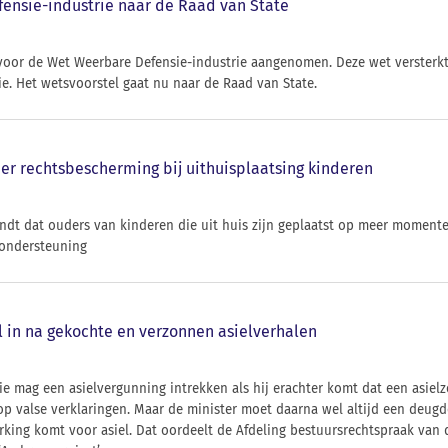
ensie-industrie naar de Raad van State
 voor de Wet Weerbare Defensie-industrie aangenomen. Deze wet versterkt 
e. Het wetsvoorstel gaat nu naar de Raad van State.
er rechtsbescherming bij uithuisplaatsing kinderen
indt dat ouders van kinderen die uit huis zijn geplaatst op meer mome
 ondersteuning
el in na gekochte en verzonnen asielverhalen
ie mag een asielvergunning intrekken als hij erachter komt dat een asielzo
p valse verklaringen. Maar de minister moet daarna wel altijd een deugd
rking komt voor asiel. Dat oordeelt de Afdeling bestuursrechtspraak van 