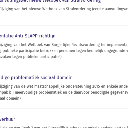
aanvullingswet nieuw Wetboek van Strafvordering
Wijziging van het nieuwe Wetboek van Strafvordering (eerste aanvulling
ntatie Anti-SLAPP-richtlijn
ijziging van het Wetboek van Burgerlijke Rechtsvordering ter implementat
j publieke participatie betrokken personen tegen kennelijk ongegronde 
szaken tegen publieke participatie’)
udige problematiek sociaal domein
wijziging van de Wet maatschappelijke ondersteuning 2015 en enkele and
anpak bij meervoudige problematiek en de daarvoor benodigde gegevens
aal domein)
verhuur