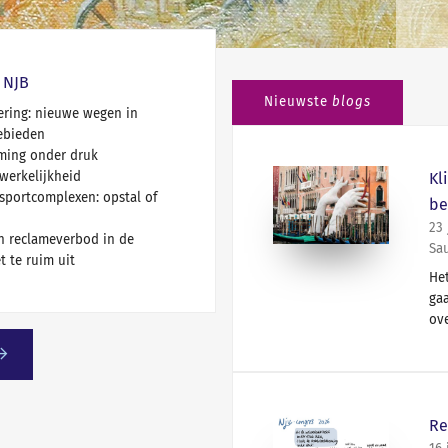
 NJB
Nieuwste
blogs
ring: nieuwe wegen in
ebieden
ming onder druk
werkelijkheid
Kl
sportcomplexen: opstal of
be
23 
n reclameverbod in de
Sa
 te ruim uit
Het
ga
ove
Re