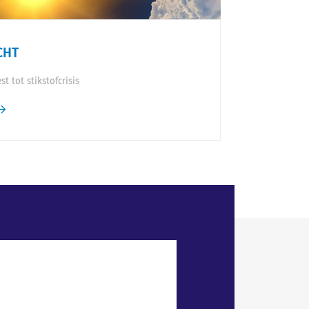
CHT
t tot stikstofcrisis