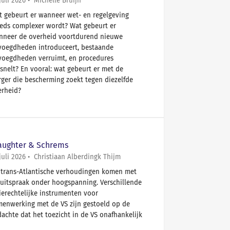
juli 2026
Michelle Bruijn
t gebeurt er wanneer wet- en regelgeving
eeds complexer wordt? Wat gebeurt er
nneer de overheid voortdurend nieuwe
voegdheden introduceert, bestaande
voegdheden verruimt, en procedures
snelt? En vooral: wat gebeurt er met de
ger die bescherming zoekt tegen diezelfde
erheid?
aughter & Schrems
juli 2026
Christiaan Alberdingk Thijm
 trans-Atlantische verhoudingen komen met
 uitspraak onder hoogspanning. Verschillende
ierechtelijke instrumenten voor
menwerking met de VS zijn gestoeld op de
achte dat het toezicht in de VS onafhankelijk