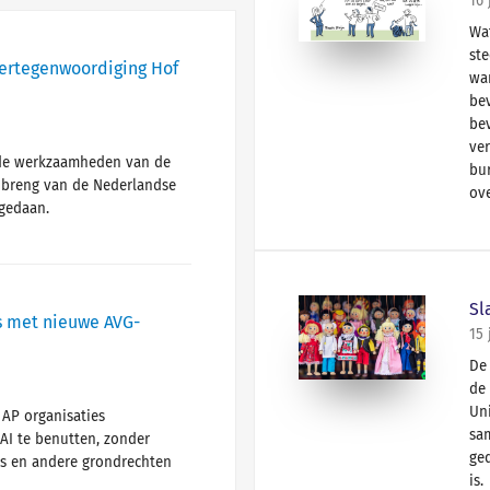
16 
Wa
st
vertegenwoordiging Hof
wa
be
be
ver
n de werkzaamheden van de
bur
nbreng van de Nederlandse
ov
 gedaan.
Sl
s met nieuwe AVG-
15 
De
de
Un
 AP organisaties
sa
AI te benutten, zonder
ged
s en andere grondrechten
is.