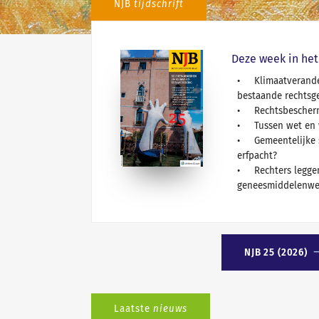
NJB
tijdschrift
Deze week in het
Klimaatverande
bestaande rechtsg
Rechtsbescher
Tussen wet en 
Gemeentelijke 
erfpacht?
Rechters legge
geneesmiddelenwet
NJB 25 (2026)
Laatste
nieuws