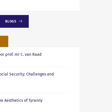
BLOGS
n
or prof. mr C. van Raad
cial Security: Challenges and
6
 Aesthetics of Tyranny