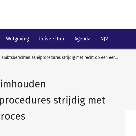
Wetgeving
Universitair
Agenda
NJV
Advocatenorde: Geheimhouden ambtsberichten asielprocedures strijdig met recht op een eerlijk proces
eimhouden
procedures strijdig met
proces