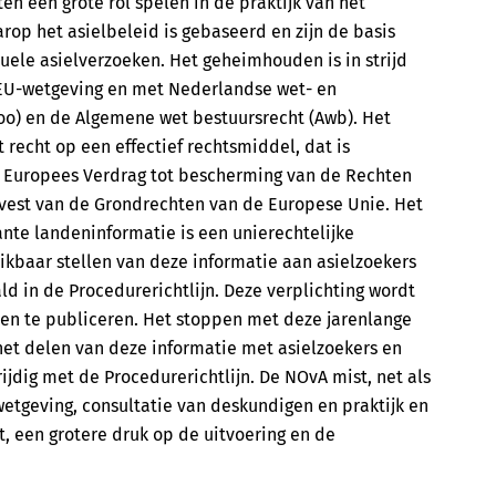
en een grote rol spelen in de praktijk van het
arop het asielbeleid is gebaseerd en zijn de basis
uele asielverzoeken. Het geheimhouden is in strijd
EU-wetgeving en met Nederlandse wet- en
oo) en de Algemene wet bestuursrecht (Awb). Het
t recht op een effectief rechtsmiddel, dat is
et Europees Verdrag tot bescherming van de Rechten
dvest van de Grondrechten van de Europese Unie. Het
nte landeninformatie is een unierechtelijke
hikbaar stellen van deze informatie aan asielzoekers
ld in de Procedurerichtlijn. Deze verplichting wordt
en te publiceren. Het stoppen met deze jarenlange
het delen van deze informatie met asielzoekers en
rijdig met de Procedurerichtlijn. De NOvA mist, net als
wetgeving, consultatie van deskundigen en praktijk en
t, een grotere druk op de uitvoering en de