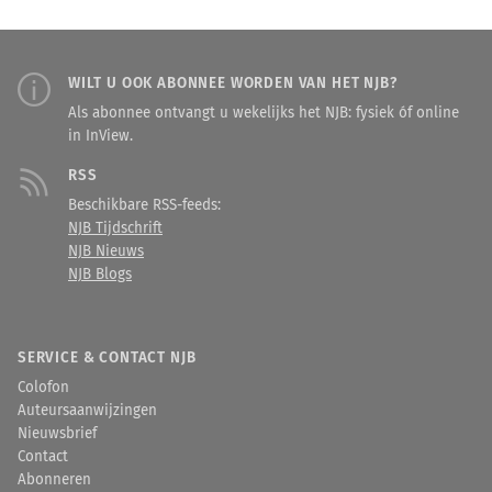
WILT U OOK ABONNEE WORDEN VAN HET NJB?
Als abonnee ontvangt u wekelijks het NJB: fysiek óf online
in InView.
RSS
Beschikbare RSS-feeds:
NJB Tijdschrift
NJB Nieuws
NJB Blogs
SERVICE & CONTACT NJB
Colofon
Auteursaanwijzingen
Nieuwsbrief
Contact
Abonneren