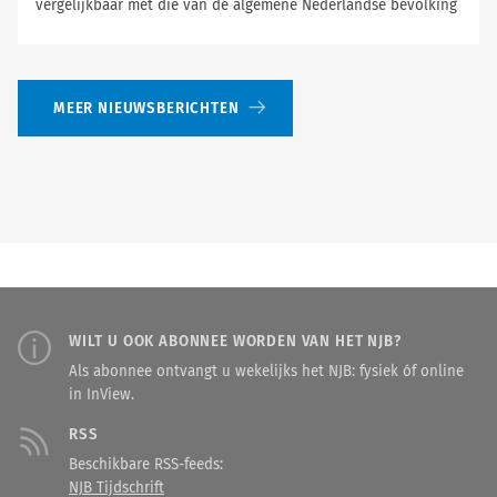
vergelijkbaar met die van de algemene Nederlandse bevolking
MEER NIEUWSBERICHTEN
WILT U OOK ABONNEE WORDEN VAN HET NJB?
Als abonnee ontvangt u wekelijks het NJB: fysiek óf online
in InView.
RSS
Beschikbare RSS-feeds:
NJB Tijdschrift