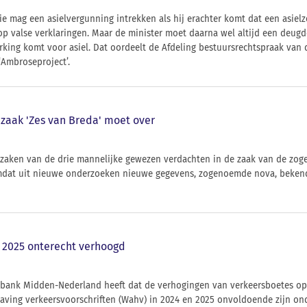
ie mag een asielvergunning intrekken als hij erachter komt dat een asielzo
p valse verklaringen. Maar de minister moet daarna wel altijd een deugd
rking komt voor asiel. Dat oordeelt de Afdeling bestuursrechtspraak van 
Ambroseproject’.
zaak 'Zes van Breda' moet over
 zaken van de drie mannelijke gewezen verdachten in de zaak van de zog
at uit nieuwe onderzoeken nieuwe gegevens, zogenoemde nova, bekend
 2025 onterecht verhoogd
tbank Midden-Nederland heeft dat de verhogingen van verkeersboetes op
having verkeersvoorschriften (Wahv) in 2024 en 2025 onvoldoende zijn o