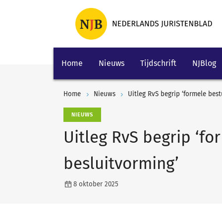
Home
Nieuws
Tijdschrift
NJBlog
Home
Nieuws
Uitleg RvS begrip ‘formele best
NIEUWS
Uitleg RvS begrip ‘fo
besluitvorming’
8 oktober 2025