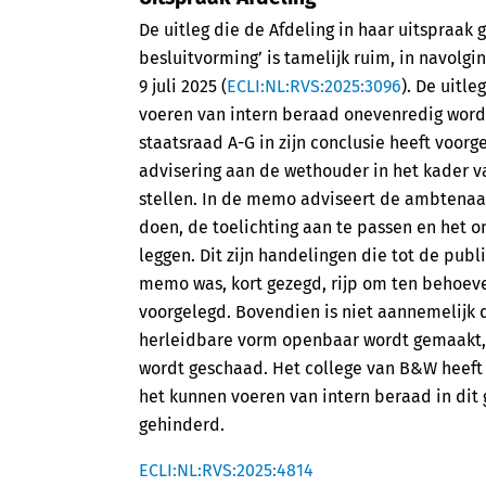
De uitleg die de Afdeling in haar uitspraak 
besluitvorming’ is tamelijk ruim, in navolg
9 juli 2025 (
ECLI:NL:RVS:2025:3096
). De uitle
voeren van intern beraad onevenredig word
staatsraad A-G in zijn conclusie heeft voorg
advisering aan de wethouder in het kader v
stellen. In de memo adviseert de ambtenaa
doen, de toelichting aan te passen en het
leggen. Dit zijn handelingen die tot de pub
memo was, kort gezegd, rijp om ten behoev
voorgelegd. Bovendien is niet aannemelijk
herleidbare vorm openbaar wordt gemaakt,
wordt geschaad. Het college van B&W heef
het kunnen voeren van intern beraad in di
gehinderd.
ECLI:NL:RVS:2025:4814