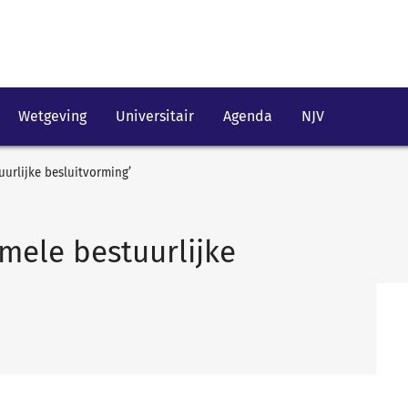
Wetgeving
Universitair
Agenda
NJV
uurlijke besluitvorming’
rmele bestuurlijke