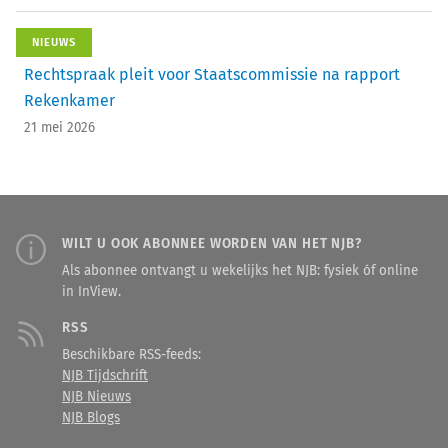
NIEUWS
Rechtspraak pleit voor Staatscommissie na rapport
Rekenkamer
21 mei 2026
WILT U OOK ABONNEE WORDEN VAN HET NJB?
Als abonnee ontvangt u wekelijks het NJB: fysiek óf online
in InView.
RSS
Beschikbare RSS-feeds:
NJB Tijdschrift
NJB Nieuws
NJB Blogs