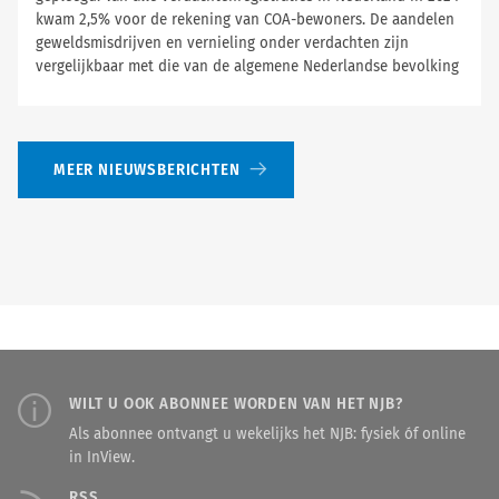
kwam 2,5% voor de rekening van COA-bewoners. De aandelen
geweldsmisdrijven en vernieling onder verdachten zijn
vergelijkbaar met die van de algemene Nederlandse bevolking
MEER NIEUWSBERICHTEN
WILT U OOK ABONNEE WORDEN VAN HET NJB?
Als abonnee ontvangt u wekelijks het NJB: fysiek óf online
in InView.
RSS