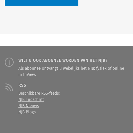
WILT U OOK ABONNEE WORDEN VAN HET NJB?
Als abonnee ontvangt u wekelijks het NJB: fysiek óf online
in InView.
RSS
Beschikbare RSS-feeds:
NJB Tijdschrift
NJB Nieuws
NJB Blogs