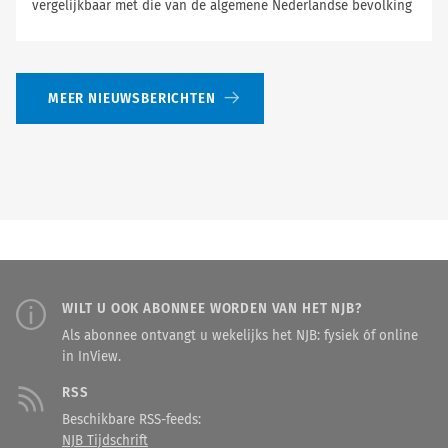
vergelijkbaar met die van de algemene Nederlandse bevolking
MEER NIEUWSBERICHTEN
WILT U OOK ABONNEE WORDEN VAN HET NJB?
Als abonnee ontvangt u wekelijks het NJB: fysiek óf online
in InView.
RSS
Beschikbare RSS-feeds:
NJB Tijdschrift