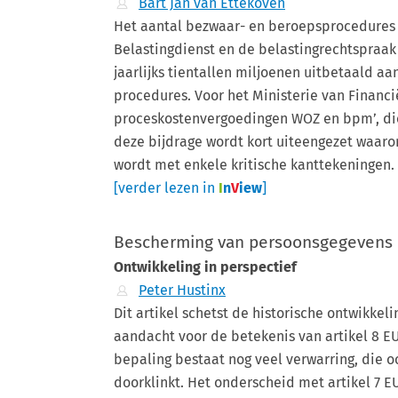
Bart Jan van Ettekoven
Het aantal bezwaar- en beroepsprocedures
Belastingdienst en de belastingrechtspraa
jaarlijks tientallen miljoenen uitbetaald 
procedures. Voor het Ministerie van Financ
proceskostenvergoedingen WOZ en bpm’, die 
deze bijdrage wordt kort uiteengezet waaro
wordt met enkele kritische kanttekeningen.
[verder lezen in
I
n
V
iew
]
Bescherming van persoonsgegevens
Ontwikkeling in perspectief
Peter Hustinx
Dit artikel schetst de historische ontwikke
aandacht voor de betekenis van artikel 8 E
bepaling bestaat nog veel verwarring, die oo
doorklinkt. Het onderscheid met artikel 7 EU