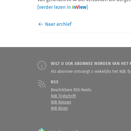
[verder lezen in
I
n
V
iew
]
Naar archief
WILT U OOK ABONNEE WORDEN VAN HET 
Als abonnee ontvangt u wekelijks het NJB: fys
RSS
Beschikbare RSS-feeds:
NJB Tijdschrift
NJB Nieuws
NJB Blogs