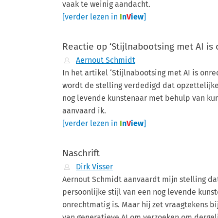
vaak te weinig aandacht.
[verder lezen in
I
n
V
iew
]
Reactie op ‘Stijlnabootsing met AI is
Aernout Schmidt
In het artikel ‘Stijlnabootsing met AI is onre
wordt de stelling verdedigd dat opzettelijk
nog levende kunstenaar met behulp van kunst
aanvaard ik.
[verder lezen in
I
n
V
iew
]
Naschrift
Dirk Visser
Aernout Schmidt aanvaardt mijn stelling da
persoonlijke stijl van een nog levende kuns
onrechtmatig is. Maar hij zet vraagtekens b
van generatieve AI om verzoeken om dergeli