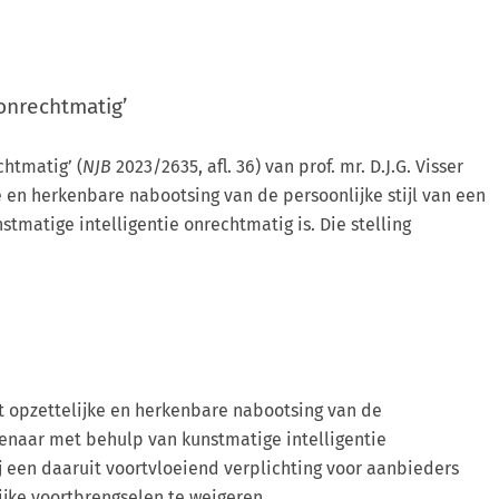
 onrechtmatig’
chtmatig’ (
NJB
2023/2635, afl. 36) van prof. mr. D.J.G. Visser
e en herkenbare nabootsing van de persoonlijke stijl van een
matige intelligentie onrechtmatig is. Die stelling
t opzettelijke en herkenbare nabootsing van de
tenaar met behulp van kunstmatige intelligentie
ij een daaruit voortvloeiend verplichting voor aanbieders
jke voortbrengselen te weigeren.