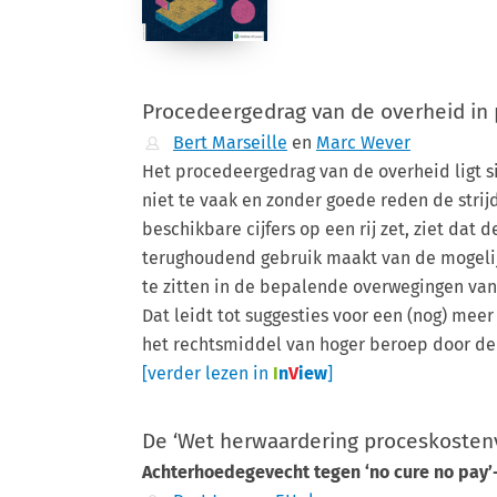
Procedeergedrag van de overheid in 
Bert Marseille
en
Marc Wever
Het procedeergedrag van de overheid ligt si
niet te vaak en zonder goede reden de strij
beschikbare cijfers op een rij zet, ziet dat 
terughoudend gebruik maakt van de mogelijk
te zitten in de bepalende overwegingen van
Dat leidt tot suggesties voor een (nog) me
het rechtsmiddel van hoger beroep door de
[verder lezen in
I
n
V
iew
]
De ‘Wet herwaardering proceskoste
Achterhoedegevecht tegen ‘no cure no pay’