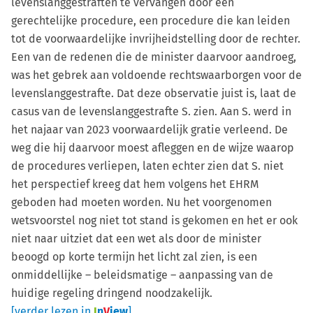
levenslanggestraften te vervangen door een
gerechtelijke procedure, een procedure die kan leiden
tot de voorwaardelijke invrijheidstelling door de rechter.
Een van de redenen die de minister daarvoor aandroeg,
was het gebrek aan voldoende rechtswaarborgen voor de
levenslanggestrafte. Dat deze observatie juist is, laat de
casus van de levenslanggestrafte S. zien. Aan S. werd in
het najaar van 2023 voorwaardelijk gratie verleend. De
weg die hij daarvoor moest afleggen en de wijze waarop
de procedures verliepen, laten echter zien dat S. niet
het perspectief kreeg dat hem volgens het EHRM
geboden had moeten worden. Nu het voorgenomen
wetsvoorstel nog niet tot stand is gekomen en het er ook
niet naar uitziet dat een wet als door de minister
beoogd op korte termijn het licht zal zien, is een
onmiddellijke – beleidsmatige – aanpassing van de
huidige regeling dringend noodzakelijk.
[verder lezen in
I
n
V
iew
]