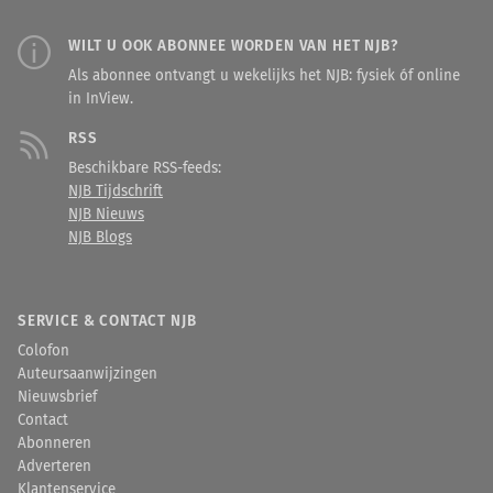
WILT U OOK ABONNEE WORDEN VAN HET NJB?
Als abonnee ontvangt u wekelijks het NJB: fysiek óf online
in InView.
RSS
Beschikbare RSS-feeds:
NJB Tijdschrift
NJB Nieuws
NJB Blogs
SERVICE & CONTACT NJB
Colofon
Auteursaanwijzingen
Nieuwsbrief
Contact
Abonneren
Adverteren
Klantenservice