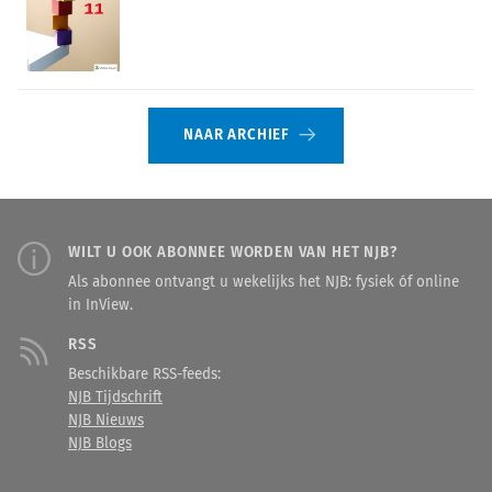
NAAR ARCHIEF
WILT U OOK ABONNEE WORDEN VAN HET NJB?
Als abonnee ontvangt u wekelijks het NJB: fysiek óf online
in InView.
RSS
Beschikbare RSS-feeds:
NJB Tijdschrift
NJB Nieuws
NJB Blogs