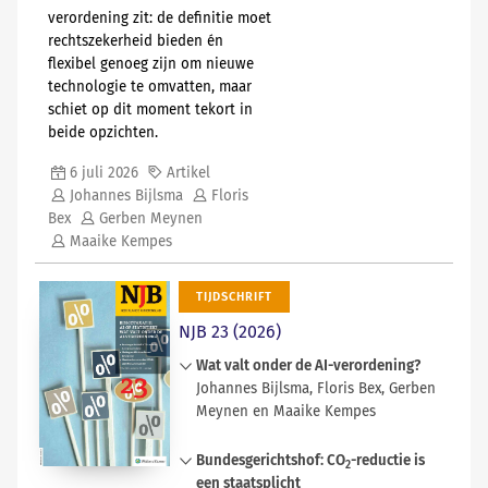
verordening zit: de definitie moet
rechtszekerheid bieden én
flexibel genoeg zijn om nieuwe
technologie te omvatten, maar
schiet op dit moment tekort in
beide opzichten.
6 juli 2026
Artikel
Johannes Bijlsma
Floris
Bex
Gerben Meynen
Maaike Kempes
TIJDSCHRIFT
NJB 23 (2026)
Wat valt onder de AI-verordening?
Johannes Bijlsma, Floris Bex, Gerben
Meynen en Maaike Kempes
Met de komst van de Europese AI-
Bundesgerichtshof: CO
-reductie is
verordening (AI Act) is het belangrijk
2
een staatsplicht