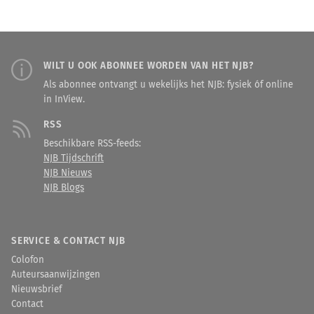
WILT U OOK ABONNEE WORDEN VAN HET NJB?
Als abonnee ontvangt u wekelijks het NJB: fysiek óf online
in InView.
RSS
Beschikbare RSS-feeds:
NJB Tijdschrift
NJB Nieuws
NJB Blogs
SERVICE & CONTACT NJB
Colofon
Auteursaanwijzingen
Nieuwsbrief
Contact