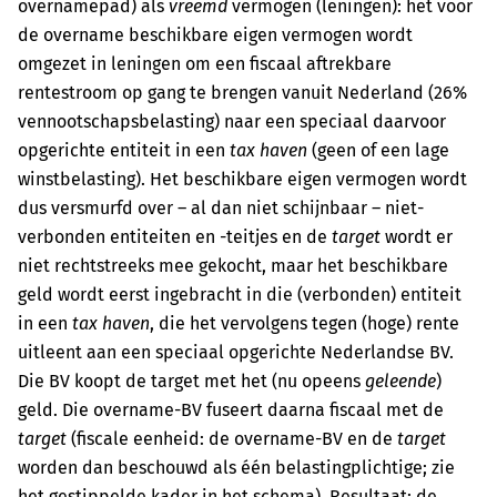
overnamepad) als
vreemd
vermogen (leningen): het voor
de overname beschikbare eigen vermogen wordt
omgezet in leningen om een fiscaal aftrekbare
rentestroom op gang te brengen vanuit Nederland (26%
vennootschapsbelasting) naar een speciaal daarvoor
opgerichte entiteit in een
tax haven
(geen of een lage
winstbelasting). Het beschikbare eigen vermogen wordt
dus versmurfd over – al dan niet schijnbaar – niet-
verbonden entiteiten en -teitjes en de
target
wordt er
niet rechtstreeks mee gekocht, maar het beschikbare
geld wordt eerst ingebracht in die (verbonden) entiteit
in een
tax haven
, die het vervolgens tegen (hoge) rente
uitleent aan een speciaal opgerichte Nederlandse BV.
Die BV koopt de target met het (nu opeens
geleende
)
geld. Die overname-BV fuseert daarna fiscaal met de
target
(fiscale eenheid: de overname-BV en de
target
worden dan beschouwd als één belastingplichtige; zie
het gestippelde kader in het schema). Resultaat: de