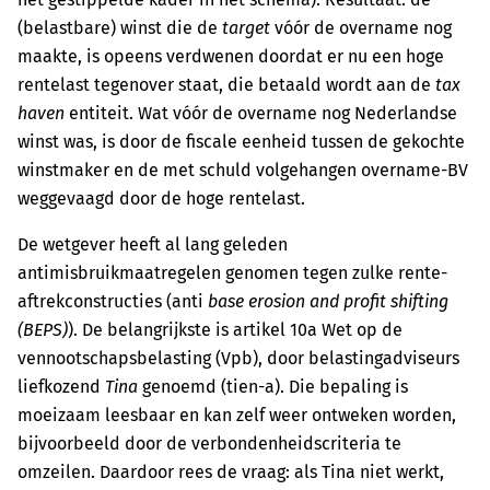
(belastbare) winst die de
target
vóór de overname nog
maakte, is opeens verdwenen doordat er nu een hoge
rentelast tegenover staat, die betaald wordt aan de
tax
haven
entiteit. Wat vóór de overname nog Nederlandse
winst was, is door de fiscale eenheid tussen de gekochte
winstmaker en de met schuld volgehangen overname-BV
weggevaagd door de hoge rentelast.
De wetgever heeft al lang geleden
antimisbruikmaatregelen genomen tegen zulke rente-
aftrekconstructies (anti
base erosion and profit shifting
(BEPS)
). De belangrijkste is artikel 10a Wet op de
vennootschapsbelasting (Vpb), door belastingadviseurs
liefkozend
Tina
genoemd (tien-a). Die bepaling is
moeizaam leesbaar en kan zelf weer ontweken worden,
bijvoorbeeld door de verbondenheidscriteria te
omzeilen. Daardoor rees de vraag: als Tina niet werkt,