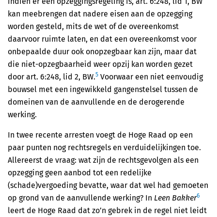
indien er een opzeggingsregeling is, art. 6:248, lid 1, BW
kan meebrengen dat nadere eisen aan de opzegging
worden gesteld, mits de wet of de overeenkomst
daarvoor ruimte laten, en dat een overeenkomst voor
onbepaalde duur ook onopzegbaar kan zijn, maar dat
die niet-opzegbaarheid weer opzij kan worden gezet
5
door art. 6:248, lid 2, BW.
Voorwaar een niet eenvoudig
bouwsel met een ingewikkeld gangenstelsel tussen de
domeinen van de aanvullende en de derogerende
werking.
In twee recente arresten voegt de Hoge Raad op een
paar punten nog rechtsregels en verduidelijkingen toe.
Allereerst de vraag: wat zijn de rechtsgevolgen als een
opzegging geen aanbod tot een redelijke
(schade)vergoeding bevatte, waar dat wel had gemoeten
6
op grond van de aanvullende werking? In
Leen Bakker
leert de Hoge Raad dat zo’n gebrek in de regel niet leidt