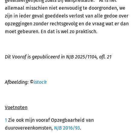
gevalsvergelijking zoals bij wanprestatie.
Al is het
allemaal misschien niet eenvoudig te doorgronden, we
zijn in ieder geval goeddeels verlost van alle gedoe over
opzeggingen zonder rechtsgevolg en de vraag wat er dan
moet gebeuren. En dat is wel zo praktisch.
Dit Vooraf is gepubliceerd in NJB 2025/1104, afl. 21
Afbeelding: ©
istock
Voetnoten
1
Zie ook mijn vooraf Opzegbaarheid van
duurovereenkomsten,
NJB
2016/93
.