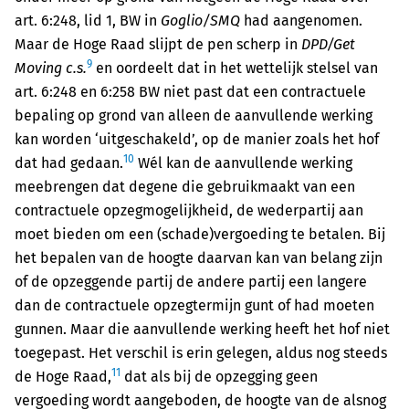
art. 6:248, lid 1, BW in
Goglio/SMQ
had aangenomen.
Maar de Hoge Raad slijpt de pen scherp in
DPD/Get
9
Moving c.s.
en oordeelt dat in het wettelijk stelsel van
art. 6:248 en 6:258 BW niet past dat een contractuele
bepaling op grond van alleen de aanvullende werking
kan worden ‘uitgeschakeld’, op de manier zoals het hof
10
dat had gedaan.
Wél kan de aanvullende werking
meebrengen dat degene die gebruikmaakt van een
contractuele opzegmogelijkheid, de wederpartij aan
moet bieden om een (schade)vergoeding te betalen. Bij
het bepalen van de hoogte daarvan kan van belang zijn
of de opzeggende partij de andere partij een langere
dan de contractuele opzegtermijn gunt of had moeten
gunnen. Maar die aanvullende werking heeft het hof niet
toegepast. Het verschil is erin gelegen, aldus nog steeds
11
de Hoge Raad,
dat als bij de opzegging geen
vergoeding wordt aangeboden, de hoogte van de alsnog