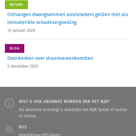
NIEUWS
Ontvangen dwangsommen asielzoekers gelden niet als
immateriële schadevergoeding
14 januari 2026
BLOG
Doordenken over duurovereenkomsten
2 december 2025
WILT U OOK ABONNEE WORDEN VAN HET NJB?
Als abonnee ontvangt u wekelijks het NJB: fysiek óf online
in InView.
RSS
Beschikbare RSS-feeds: