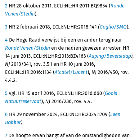
2
HR 28 oktober 2011, ECLI:NL:HR:2011:BQ9854 (
Ronde
Venen/Stedin
).
3
HR 2 februari 2018, ECLI:NL:HR:2018:141
(
Goglio/SMQ
).
4
De Hoge Raad verwijst bij een en ander terug naar
Ronde
Venen/Stedin
en de nadien gewezen arresten HR
14 juni 2013, ECLI:NL:HR:2013:BZ4163 (
Auping/Beverslaap
)
,
NJ
2013/341, rov. 3.5.1 en HR 10 juni 2016,
ECLI:NL:HR:2016:1134 (
Alcatel/Lucent
),
NJ
2016/450, rov.
4.4.2.
5
Vgl. HR 15 april 2016, ECLI:NL:HR:2016:660 (
Goois
Natuurreservaat
),
NJ
2016/236, rov. 4.4.
6
HR 29 november 2024, ECLI:NL:HR:2024:1709 (
Leen
Bakker
)
.
7
De hoogte ervan hangt af van de omstandigheden van