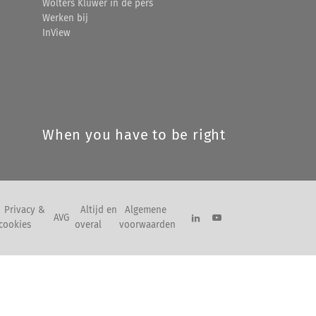
Wolters Kluwer in de pers
Werken bij
InView
When you have to be right
Privacy &
Altijd en
Algemene
AVG
cookies
overal
voorwaarden