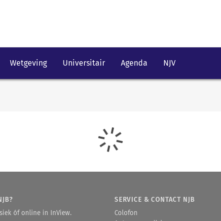
Wetgeving
Universitair
Agenda
NJV
NJB?
SERVICE & CONTACT NJB
iek óf online in InView.
Colofon