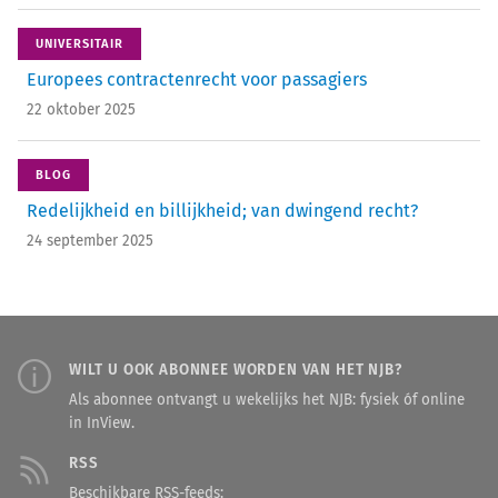
UNIVERSITAIR
Europees contractenrecht voor passagiers
22 oktober 2025
BLOG
Redelijkheid en billijkheid; van dwingend recht?
24 september 2025
WILT U OOK ABONNEE WORDEN VAN HET NJB?
Als abonnee ontvangt u wekelijks het NJB: fysiek óf online
in InView.
RSS
Beschikbare RSS-feeds: