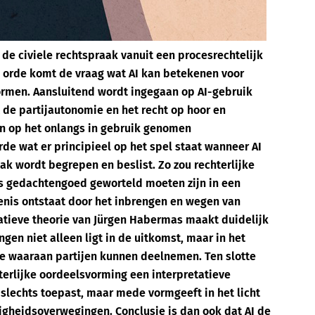
r de civiele rechtspraak vanuit een procesrechtelijk
de orde komt de vraag wat AI kan betekenen voor
vormen. Aansluitend wordt ingegaan op AI-gebruik
t de partijautonomie en het recht op hoor en
n op het onlangs in gebruik genomen
e wat er principieel op het spel staat wanneer AI
ak wordt begrepen en beslist. Zo zou rechterlijke
s gedachtengoed geworteld moeten zijn in een
nis ontstaat door het inbrengen en wegen van
ratieve theorie van Jürgen Habermas maakt duidelijk
ingen niet alleen ligt in de uitkomst, maar in het
e waaraan partijen kunnen deelnemen. Ten slotte
terlijke oordeelsvorming een interpretatieve
t slechts toepast, maar mede vormgeeft in het licht
igheidsoverwegingen. Conclusie is dan ook dat AI de