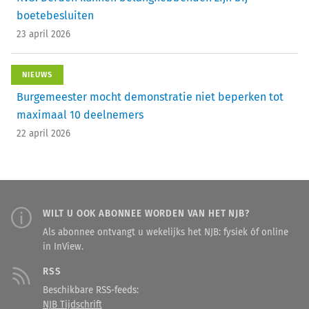
boetebesluiten
23 april 2026
NIEUWS
Burgemeester mocht demonstratie niet beperken tot
maximaal 10 deelnemers
22 april 2026
WILT U OOK ABONNEE WORDEN VAN HET NJB?
Als abonnee ontvangt u wekelijks het NJB: fysiek óf online
in InView.
RSS
Beschikbare RSS-feeds:
NJB Tijdschrift