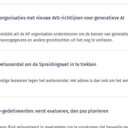
organisaties met nieuwe AVG-richtlijnen voor generatieve AI
pmiddel wil de AP organisaties ondersteunen om de kansen van generatie
soonsgegevens en andere grondrechten uit het oog te verliezen.
wetsvoorstel om de Spreidingswet in te trekken
rnstige bezwaren tegen het wetsvoorstel. Het advies is dan ook om het we
-gedetineerden: eerst evalueren, dan pas pionieren
aren flink geïnvesteerd in maatregelen om te voorkomen dat bepaalde ge