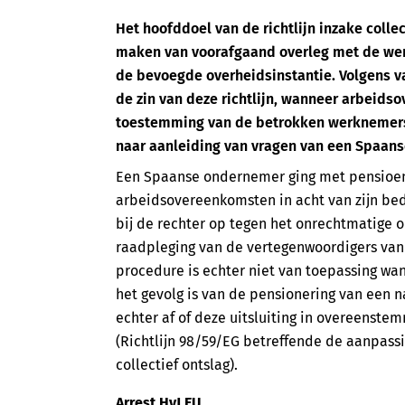
Het hoofddoel van de richtlijn inzake collec
maken van voorafgaand overleg met de we
de bevoegde overheidsinstantie. Volgens va
de zin van deze richtlijn, wanneer arbeid
toestemming van de betrokken werknemers.
naar aanleiding van vragen van een Spaanse
Een Spaanse ondernemer ging met pensioen.
arbeidsovereenkomsten in acht van zijn bed
bij de rechter op tegen het onrechtmatige 
raadpleging van de vertegenwoordigers van 
procedure is echter niet van toepassing w
het gevolg is van de pensionering van een n
echter af of deze uitsluiting in overeenstem
(Richtlijn 98/59/EG betreffende de aanpass
collectief ontslag).
Arrest HvJ EU