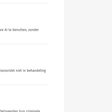
ve AI te benutten, zonder
tsvoorstel niet in behandeling
detineerden hun criminele