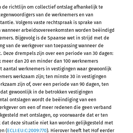
de richtlijn om collectief ontslag afhankelijk te
rtegenwoordigers van de werknemers en van
antie. Volgens vaste rechtspraak is sprake van
tlijn wanneer arbeidsovereenkomsten worden beëindigd
ers. Bijgevolg is de Spaanse wet in strijd met de
ering van de werkgever van toepassing wanneer de
. Deze drempels zijn over een periode van 30 dagen:
ijk meer dan 20 en minder dan 100 werknemers
et aantal werknemers in vestigingen waar gewoonlijk
ers werkzaam zijn; ten minste 30 in vestigingen
kzaam zijn of, over een periode van 90 dagen, ten
dat gewoonlijk in de betrokken vestigingen
ntal ontslagen wordt de beëindiging van een
werkgever om een of meer redenen die geen verband
kgesteld met ontslagen, op voorwaarde dat er ten
rt dat deze situatie niet kan worden gelijkgesteld met
en (
ECLI:EU:C:2009:770
). Hierover heeft het Hof eerder