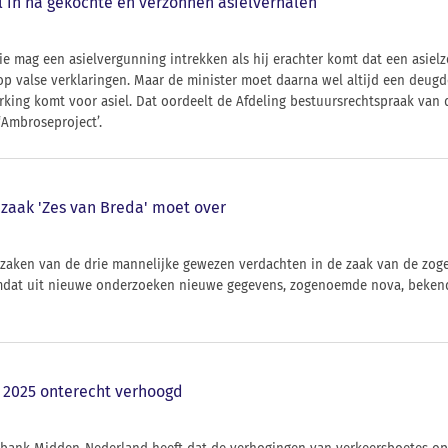
el in na gekochte en verzonnen asielverhalen
ie mag een asielvergunning intrekken als hij erachter komt dat een asielzo
p valse verklaringen. Maar de minister moet daarna wel altijd een deugd
rking komt voor asiel. Dat oordeelt de Afdeling bestuursrechtspraak van 
Ambroseproject’.
zaak 'Zes van Breda' moet over
 zaken van de drie mannelijke gewezen verdachten in de zaak van de zog
at uit nieuwe onderzoeken nieuwe gegevens, zogenoemde nova, bekend
 2025 onterecht verhoogd