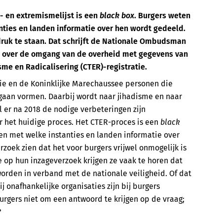
e- en extremismelijst is een
black box
. Burgers weten
anties en landen informatie over hen wordt gedeeld.
druk te staan. Dat schrijft de Nationale Ombudsman
t over de omgang van de overheid met gegevens van
me en Radicalisering (CTER)-registratie.
tie en de Koninklijke Marechaussee personen die
gaan vormen. Daarbij wordt naar jihadisme en naar
 er na 2018 de nodige verbeteringen zijn
 het huidige proces. Het CTER-proces is een
black
n en met welke instanties en landen informatie over
zoek zien dat het voor burgers vrijwel onmogelijk is
e op hun inzageverzoek krijgen ze vaak te horen dat
orden in verband met de nationale veiligheid. Of dat
j onafhankelijke organisaties zijn bij burgers
urgers niet om een antwoord te krijgen op de vraag;
?