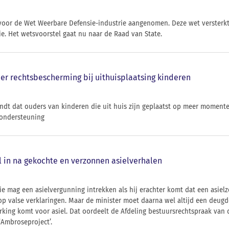
 voor de Wet Weerbare Defensie-industrie aangenomen. Deze wet versterkt 
e. Het wetsvoorstel gaat nu naar de Raad van State.
er rechtsbescherming bij uithuisplaatsing kinderen
indt dat ouders van kinderen die uit huis zijn geplaatst op meer mome
 ondersteuning
el in na gekochte en verzonnen asielverhalen
ie mag een asielvergunning intrekken als hij erachter komt dat een asielzo
p valse verklaringen. Maar de minister moet daarna wel altijd een deugd
rking komt voor asiel. Dat oordeelt de Afdeling bestuursrechtspraak van 
Ambroseproject’.