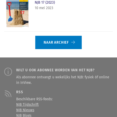
NJB 17 (2023)
10 mei 2023
NAAR ARCHIEF
WILT U OOK ABONNEE WORDEN VAN HET NJB?
Als abonnee ontvangt u wekelijks het NJB: fysiek óf online
in InView.
RSS
Beschikbare RSS-feeds:
NJB Tijdschrift
NJB Nieuws
NJB Blogs