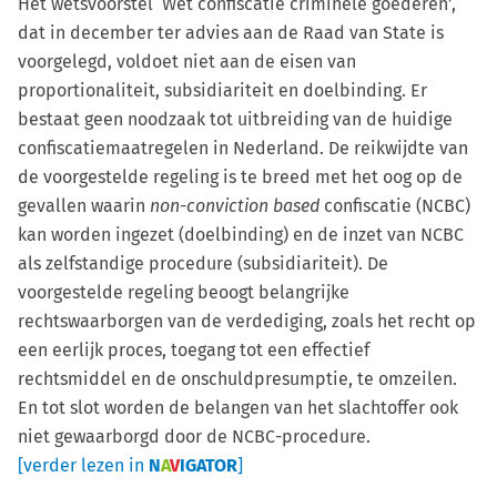
Het wetsvoorstel ‘Wet confiscatie criminele goederen’,
dat in december ter advies aan de Raad van State is
voorgelegd, voldoet niet aan de eisen van
proportionaliteit, subsidiariteit en doelbinding. Er
bestaat geen noodzaak tot uitbreiding van de huidige
confiscatiemaatregelen in Nederland. De reikwijdte van
de voorgestelde regeling is te breed met het oog op de
gevallen waarin
non-conviction based
confiscatie (NCBC)
kan worden ingezet (doelbinding) en de inzet van NCBC
als zelfstandige procedure (subsidiariteit). De
voorgestelde regeling beoogt belangrijke
rechtswaarborgen van de verdediging, zoals het recht op
een eerlijk proces, toegang tot een effectief
rechtsmiddel en de onschuldpresumptie, te omzeilen.
En tot slot worden de belangen van het slachtoffer ook
niet gewaarborgd door de NCBC-procedure.
[verder lezen in
N
A
V
IGATOR
]