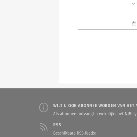
WILT U OOK ABONNEE WORDEN VAN HET 
Als abonnee ontvangt u wekelijks het NJB: fys
RSS
Beschikbare RSS-feeds: