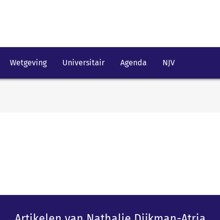
Wetgeving
Universitair
Agenda
NJV
Artikelen van Nathalie Dijkman-Atria