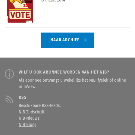
13 maart 2014
NAAR ARCHIEF
WILT U OOK ABONNEE WORDEN VAN HET NJB?
Als abonnee ontvangt u wekelijks het NJB: fysiek óf online
in InView.
RSS
Beschikbare RSS-feeds:
NJB Tijdschrift
NJB Nieuws
NJB Blogs