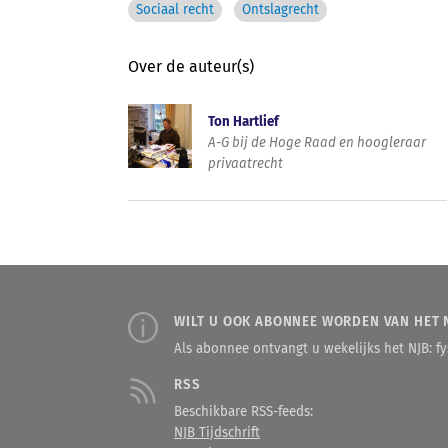
Sociaal recht
Ontslagrecht
Over de auteur(s)
Ton Hartlief
A-G bij de Hoge Raad en hoogleraar
privaatrecht
WILT U OOK ABONNEE WORDEN VAN HET 
Als abonnee ontvangt u wekelijks het NJB: fys
RSS
Beschikbare RSS-feeds:
NJB Tijdschrift