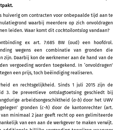
itpakt.
rs huiverig om contracten voor onbepaalde tijd aan te
mulatiegrond waarbij meerdere op zich onvoldragen
nen leiden. Waar komt dit
cocktailontslag
vandaan?
ntbinding ex art. 7:685 BW (oud) een hoofdrol.
binding wegens een combinatie van gronden die
 zijn. Daarbij kon de werknemer aan de hand van de
den vergoeding worden toegekend. In ‘onvoldragen’
 tegen een prijs, toch beëindiging realiseren.
eid en rechtsgelijkheid. Sinds 1 juli 2015 zijn de
id 3. De preventieve ontslagtoetsing geschiedt bij
ngdurige arbeidsongeschiktheid (
a-b
) door het UWV
 gelegen’ gronden (
c-h
) door de kantonrechter (art.
 van minimaal 2 jaar geeft recht op een gelimiteerde
 afhankelijk van een aan de werkgever te maken verwijt.