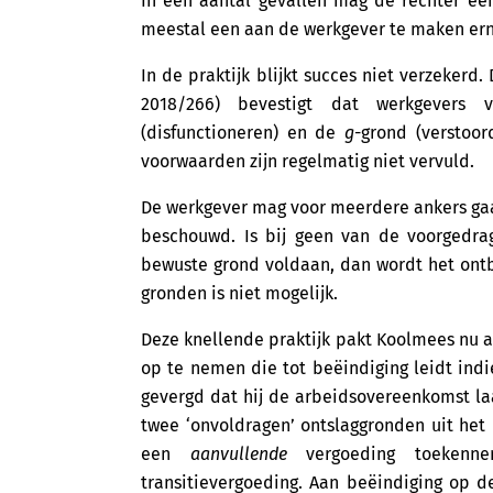
In een aantal gevallen mag de rechter een
meestal een aan de werkgever te maken ernst
In de praktijk blijkt succes niet verzekerd
2018/266) bevestigt dat werkgevers
(disfunctioneren) en de
g
-grond (verstoo
voorwaarden zijn regelmatig niet vervuld.
De werkgever mag voor meerdere ankers gaa
beschouwd. Is bij geen van de voorgedra
bewuste grond voldaan, dan wordt het ontb
gronden is niet mogelijk.
Deze knellende praktijk pakt Koolmees nu aa
op te nemen die tot beëindiging leidt ind
gevergd dat hij de arbeidsovereenkomst l
twee ‘onvoldragen’ ontslaggronden uit het 
een
aanvullende
vergoeding toekenn
transitievergoeding. Aan beëindiging op de