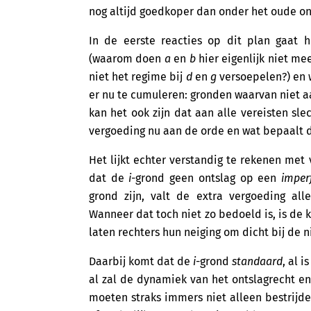
nog altijd goedkoper dan onder het oude on
In de eerste reacties op dit plan gaat 
(waarom doen
a
en
b
hier eigenlijk niet me
niet het regime bij
d
en
g
versoepelen?) en w
er nu te cumuleren: gronden waarvan niet aa
kan het ook zijn dat aan alle vereisten sle
vergoeding nu aan de orde en wat bepaalt
Het lijkt echter verstandig te rekenen me
dat de
i
-grond geen ontslag op een
imper
grond zijn, valt de extra vergoeding all
Wanneer dat toch niet zo bedoeld is, is de k
laten rechters hun neiging om dicht bij de n
Daarbij komt dat de
i
-grond
standaard
, al 
al zal de dynamiek van het ontslagrecht e
moeten straks immers niet alleen bestrijd