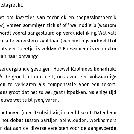
tslagrecht.
het om kwesties van techniek en toepassingsbereik
e?), vragen sommigen zich af of
i
wel nodig is (waarom
ordt vooral aangestuurd op verduidelijking. Wát valt
n alle vereisten is voldaan (één niet bijvoorbeeld) of
chts een ‘beetje’ is voldaan? En wanneer is een extra
 dan haar omvang?
t verdergaande gevolgen. Hoewel Koolmees benadrukt
fecte
grond introduceert, ook
i
zou een volwaardige
een te verklaren als compensatie voor een tekort.
ans groot dat het zo wel gaat uitpakken. Na enige tijd
ieuwe wet te blijven, varen.
is het maar (meer) subsidiair, in beeld komt. Dat alleen
n het debat tussen partijen beïnvloeden. Werknemers
en dat aan de diverse vereisten voor de aangevoerde