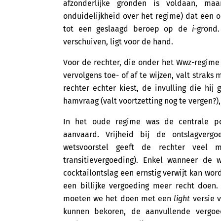
afzonderlijke gronden is voldaan, m
onduidelijkheid over het regime) dat een op
tot een geslaagd beroep op de
i
-grond
verschuiven, ligt voor de hand.
Voor de rechter, die onder het Wwz-regime
vervolgens toe- of af te wijzen, valt strak
rechter echter kiest, de invulling die hi
hamvraag (valt voortzetting nog te vergen?),
In het oude regime was de centrale pos
aanvaard. Vrijheid bij de ontslagverg
wetsvoorstel geeft de rechter veel
transitievergoeding). Enkel wanneer de 
cocktailontslag een ernstig verwijt kan w
een billijke vergoeding meer recht doen
moeten we het doen met een
light
versie v
kunnen bekoren, de aanvullende vergoed