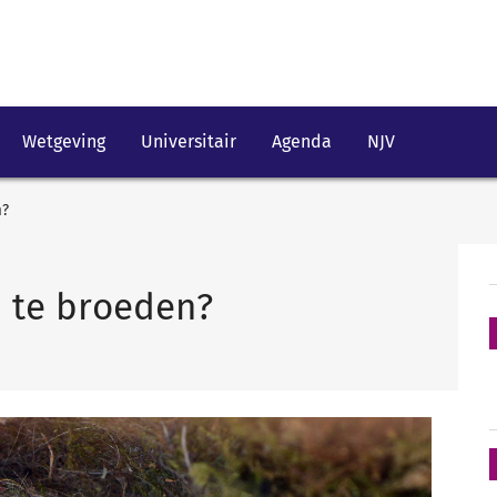
Wetgeving
Universitair
Agenda
NJV
n?
 te broeden?