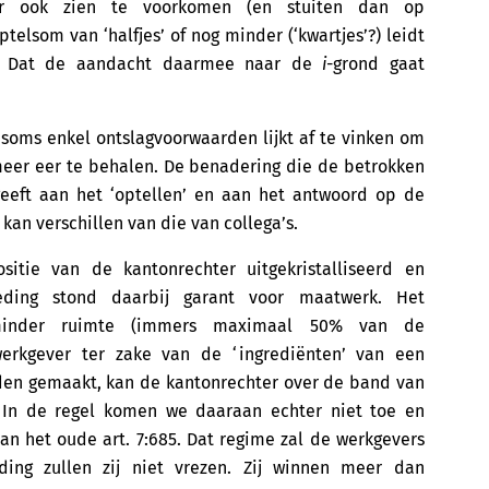
aar ook zien te voorkomen (en stuiten dan op
telsom van ‘halfjes’ of nog minder (‘kwartjes’?) leidt
. Dat de aandacht daarmee naar de
i
-grond gaat
 soms enkel ontslagvoorwaarden lijkt af te vinken om
s meer eer te behalen. De benadering die de betrokken
j geeft aan het ‘optellen’ en aan het antwoord op de
 kan verschillen van die van collega’s.
itie van de kantonrechter uitgekristalliseerd en
oeding stond daarbij garant voor maatwerk. Het
 minder ruimte (immers maximaal 50% van de
werkgever ter zake van de ‘ingrediënten’ van een
orden gemaakt, kan de kantonrechter over de band van
. In de regel komen we daaraan echter niet toe en
an het oude art. 7:685. Dat regime zal de werkgevers
ing zullen zij niet vrezen. Zij winnen meer dan