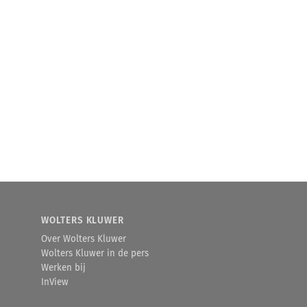
WOLTERS KLUWER
Over Wolters Kluwer
Wolters Kluwer in de pers
Werken bij
InView