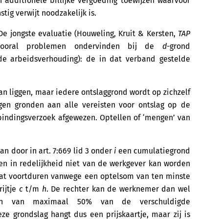
 additionele billijke vergoeding toewijzen waarvoor
ig verwijt noodzakelijk is.
. De jongste evaluatie (Houweling, Kruit & Kersten,
TAP
 vooral problemen ondervinden bij de
d
-grond
rde arbeidsverhouding): de in dat verband gestelde
n liggen, maar iedere ontslaggrond wordt op zichzelf
gen gronden aan alle vereisten voor ontslag op de
indingsverzoek afgewezen. Optellen of ‘mengen’ van
n door in art. 7:669 lid 3 onder
i
een cumulatiegrond
ien in redelijkheid niet van de werkgever kan worden
aat voortduren vanwege een optelsom van ten minste
rijtje
c
t/m
h
. De rechter kan de werknemer dan wel
en van maximaal 50% van de verschuldigde
ze grondslag hangt dus een prijskaartje, maar zij is