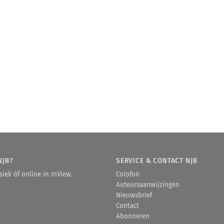
NJB?
SERVICE & CONTACT NJB
iek óf online in InView.
Colofon
Auteursaanwijzingen
Nieuwsbrief
Contact
Abonneren