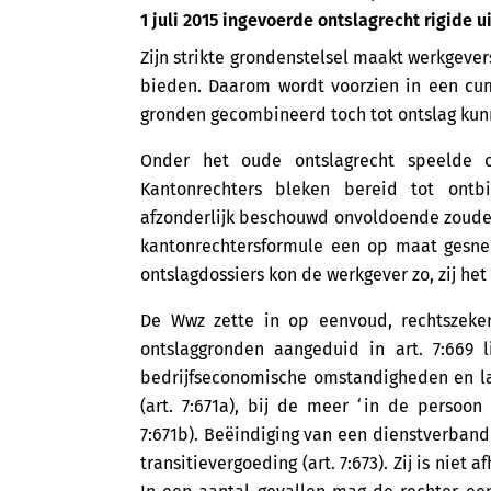
1 juli 2015 ingevoerde ontslagrecht rigide u
Zijn strikte grondenstelsel maakt werkgeve
bieden. Daarom wordt voorzien in een cu
gronden gecombineerd toch tot ontslag kun
Onder het oude ontslagrecht speelde o
Kantonrechters bleken bereid tot ont
afzonderlijk beschouwd onvoldoende zouden
kantonrechtersformule een op maat gesne
ontslagdossiers kon de werkgever zo, zij het
De Wwz zette in op eenvoud, rechtszekerh
ontslaggronden aangeduid in art. 7:669 l
bedrijfseconomische omstandigheden en la
(art. 7:671a), bij de meer ‘in de persoon
7:671b). Beëindiging van een dienstverband
transitievergoeding (art. 7:673). Zij is niet