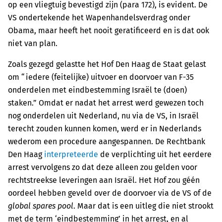
op een vliegtuig bevestigd zijn (para 172), is evident. De
VS ondertekende het Wapenhandelsverdrag onder
Obama, maar heeft het nooit geratificeerd en is dat ook
niet van plan.
Zoals gezegd gelastte het Hof Den Haag de Staat gelast
om “iedere (feitelijke) uitvoer en doorvoer van F-35
onderdelen met eindbestemming Israël te (doen)
staken.” Omdat er nadat het arrest werd gewezen toch
nog onderdelen uit Nederland, nu via de VS, in Israël
terecht zouden kunnen komen, werd er in Nederlands
wederom een procedure aangespannen. De Rechtbank
Den Haag
interpreteerde
de verplichting uit het eerdere
arrest vervolgens zo dat deze alleen zou gelden voor
rechtstreekse leveringen aan Israël. Het Hof zou géén
oordeel hebben geveld over de doorvoer via de VS of de
global spares pool
. Maar dat is een uitleg die niet strookt
met de term ‘eindbestemming’ in het arrest, en al