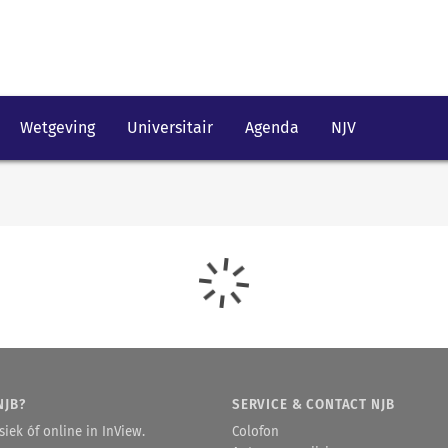
Wetgeving
Universitair
Agenda
NJV
NJB?
SERVICE & CONTACT NJB
iek óf online in InView.
Colofon