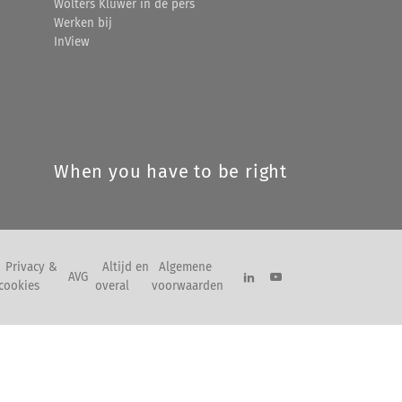
Wolters Kluwer in de pers
Werken bij
InView
When you have to be right
Privacy &
Altijd en
Algemene
AVG
cookies
overal
voorwaarden