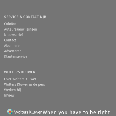
invoering van een rechtsvermoeden
N
A
V
IGATOR
]
ten aanzien van het bestaan van
zo’n overeenkomst (VBAR), maar ook
SERVICE & CONTACT NJB
de plannen met de wettelijke
Colofon
regeling van het
Auteursaanwijzingen
concurrentiebeding, beloven de
Nieuwsbrief
boel stevig op te schudden. En de
Contact
Hoge Raad wees het afgelopen
Abonneren
kroniekjaar heel veel
Adverteren
belangwekkende rechtspraak, op
Klantenservice
allerlei deelgebieden van het
vakgebied. Van de klachtplicht in
het arbeidsrecht, via het cao-recht
WOLTERS KLUWER
en het medezeggenschapsrecht, tot
Over Wolters Kluwer
vakantiedagen, arbeidstijden,
Wolters Kluwer in de pers
overgang van onderneming en het
Werken bij
ontslag op staande voet. Er daalde
InView
heel veel nieuws op ons neer, dat
vermelding verdient.
[verder lezen in
I
n
V
iew
]
When you have to be right