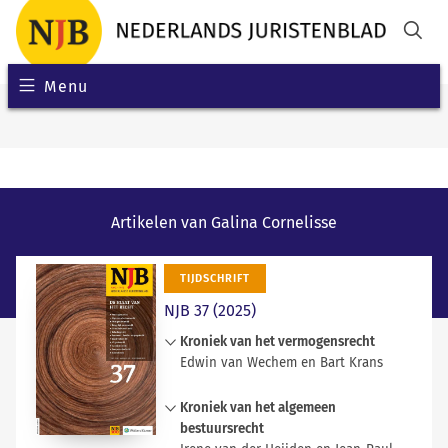
Menu
Artikelen van Galina Cornelisse
TIJDSCHRIFT
NJB 37 (2025)
Kroniek van het vermogensrecht
Edwin van Wechem en Bart Krans
Een rustige kroniekperiode die zich
Kroniek van het algemeen
kenmerkt door aanvulling van het
bestuursrecht
Burgerlijk Wetboek met afdeling