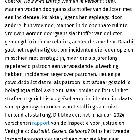
Control, How Men Entrap Women in Personal Life
).
Mannen worden doorgaans slachtoffer van delicten met
een incidenteel karakter, jegens hen gepleegd door
andere, hun vreemde, mannen in de openbare ruimte.
Vrouwen ­worden doorgaans slachtoffer van delicten
gepleegd in intieme relaties, achter de voordeur. Daarbij
gaat het regelmatig ook om incidenten die ieder op zich
misschien niet ernstig zijn, maar die als jarenlang
repeterend patroon een verwoestende uitwerking
hebben. Incidenten tegenover patronen. Het enige
geweldsdelict dat nu als patroon is strafbaar gesteld is
belaging (artikel 285b Sr.). Maar omdat de focus in het
strafrecht gericht is op geïsoleerde incidenten in plaats
van op gedragspatronen, wordt stalking vaak niet
herkend als stalking. Dit bleek uit het in januari 2024
verschenen
rapport
van de Inspectie voor Justitie en
Veiligheid:
Gestalkt. Gezien. Gehoord?
Dit is het tweede
inspectierapport dat verscheen over stalking naar