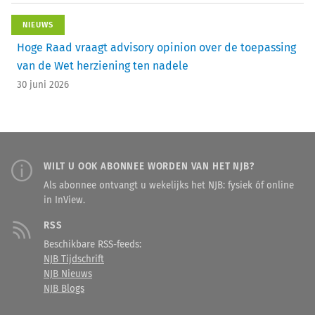
NIEUWS
Hoge Raad vraagt advisory opinion over de toepassing
van de Wet herziening ten nadele
30 juni 2026
WILT U OOK ABONNEE WORDEN VAN HET NJB?
Als abonnee ontvangt u wekelijks het NJB: fysiek óf online
in InView.
RSS
Beschikbare RSS-feeds:
NJB Tijdschrift
NJB Nieuws
NJB Blogs