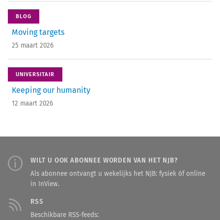
BLOG
Moving targets
25 maart 2026
UNIVERSITAIR
Keeping our humanity
12 maart 2026
WILT U OOK ABONNEE WORDEN VAN HET NJB?
Als abonnee ontvangt u wekelijks het NJB: fysiek óf online
in InView.
RSS
Beschikbare RSS-feeds: