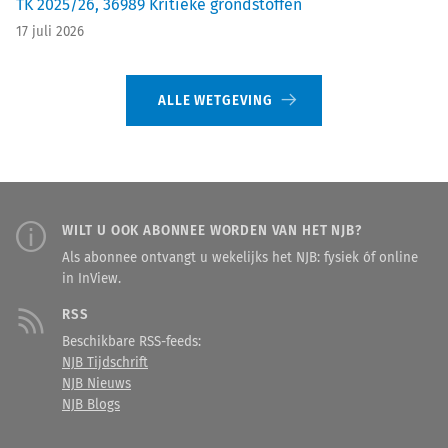
TK 2025/26, 36989 Kritieke grondstoffen
17 juli 2026
ALLE WETGEVING
WILT U OOK ABONNEE WORDEN VAN HET NJB?
Als abonnee ontvangt u wekelijks het NJB: fysiek óf online
in InView.
RSS
Beschikbare RSS-feeds:
NJB Tijdschrift
NJB Nieuws
NJB Blogs