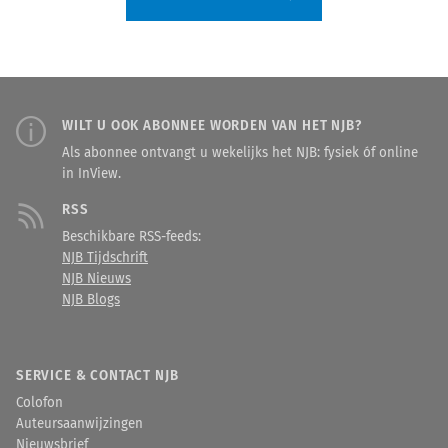
WILT U OOK ABONNEE WORDEN VAN HET NJB?
Als abonnee ontvangt u wekelijks het NJB: fysiek óf online
in InView.
RSS
Beschikbare RSS-feeds:
NJB Tijdschrift
NJB Nieuws
NJB Blogs
SERVICE & CONTACT NJB
Colofon
Auteursaanwijzingen
Nieuwsbrief