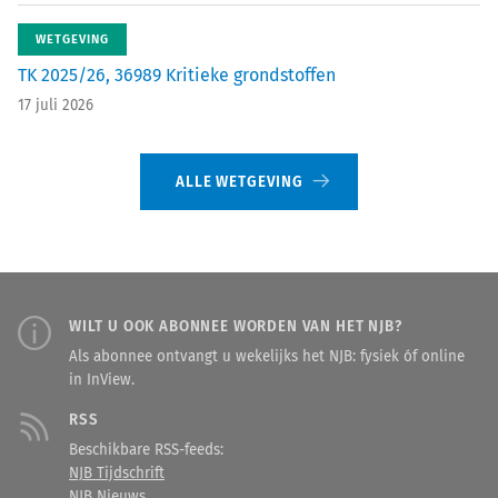
WETGEVING
TK 2025/26, 36989 Kritieke grondstoffen
17 juli 2026
ALLE WETGEVING
WILT U OOK ABONNEE WORDEN VAN HET NJB?
Als abonnee ontvangt u wekelijks het NJB: fysiek óf online
in InView.
RSS
Beschikbare RSS-feeds:
NJB Tijdschrift
NJB Nieuws