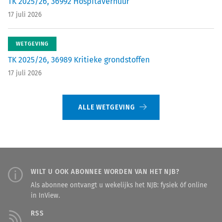
TK 2025/26, 36992 Hospitaverhuur
17 juli 2026
WETGEVING
TK 2025/26, 36989 Kritieke grondstoffen
17 juli 2026
ALLE WETGEVING
WILT U OOK ABONNEE WORDEN VAN HET NJB?
Als abonnee ontvangt u wekelijks het NJB: fysiek óf online
in InView.
RSS