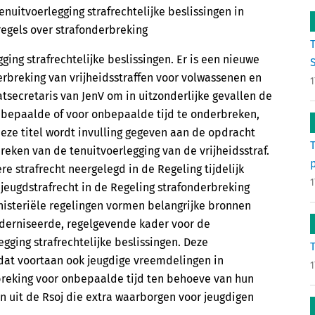
enuitvoerlegging strafrechtelijke beslissingen in
egels over strafonderbreking
gging strafrechtelijke beslissingen. Er is een nieuwe
S
erbreking van vrijheidsstraffen voor volwassenen en
1
tsecretaris van JenV om in uitzonderlijke gevallen de
r bepaalde of voor onbepaalde tijd te onderbreken,
t deze titel wordt invulling gegeven aan de opdracht
reken van de tenuitvoerlegging van de vrijheidsstraf.
e strafrecht neergelegd in de Regeling tijdelijk
1
t jeugdstrafrecht in de Regeling strafonderbreking
nisteriële regelingen vormen belangrijke bronnen
derniseerde, regelgevende kader voor de
egging strafrechtelijke beslissingen. Deze
dat voortaan ook jeugdige vreemdelingen in
1
reking voor onbepaalde tijd ten behoeve van hun
n uit de Rsoj die extra waarborgen voor jeugdigen