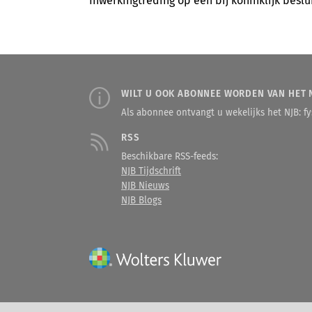
Inwerkingtreding op een bij koninklijk beslui
WILT U OOK ABONNEE WORDEN VAN HET 
Als abonnee ontvangt u wekelijks het NJB: fys
RSS
Beschikbare RSS-feeds:
NJB Tijdschrift
NJB Nieuws
NJB Blogs