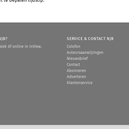
t te bepalen tijdstip.
NJB?
SERVICE & CONTACT NJB
iek óf online in InView.
Colofon
Auteursaanwijzingen
Nieuwsbrief
Contact
Abonneren
Adverteren
Klantenservice