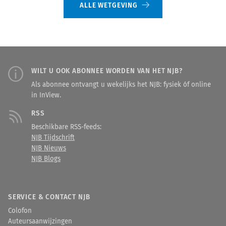
ALLE WETGEVING
WILT U OOK ABONNEE WORDEN VAN HET NJB?
Als abonnee ontvangt u wekelijks het NJB: fysiek óf online
in InView.
RSS
Beschikbare RSS-feeds:
NJB Tijdschrift
NJB Nieuws
NJB Blogs
SERVICE & CONTACT NJB
Colofon
Auteursaanwijzingen