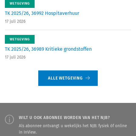
WETGEVING
TK 2025/26, 36992 Hospitaverhuur
17 juli 2026
WETGEVING
TK 2025/26, 36989 Kritieke grondstoffen
17 juli 2026
ALLE WETGEVING
WILT U OOK ABONNEE WORDEN VAN HET NJB?
Als abonnee ontvangt u wekelijks het NJB: fysiek óf online
in InView.