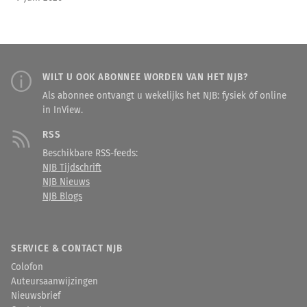
WILT U OOK ABONNEE WORDEN VAN HET NJB?
Als abonnee ontvangt u wekelijks het NJB: fysiek óf online
in InView.
RSS
Beschikbare RSS-feeds:
NJB Tijdschrift
NJB Nieuws
NJB Blogs
SERVICE & CONTACT NJB
Colofon
Auteursaanwijzingen
Nieuwsbrief