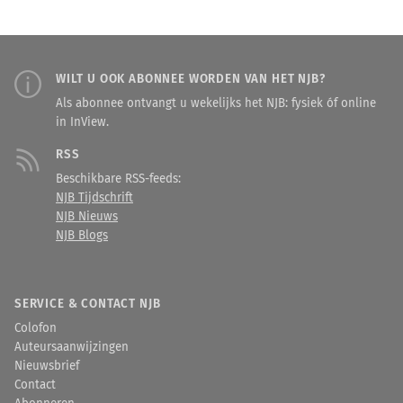
WILT U OOK ABONNEE WORDEN VAN HET NJB?
Als abonnee ontvangt u wekelijks het NJB: fysiek óf online
in InView.
RSS
Beschikbare RSS-feeds:
NJB Tijdschrift
NJB Nieuws
NJB Blogs
SERVICE & CONTACT NJB
Colofon
Auteursaanwijzingen
Nieuwsbrief
Contact