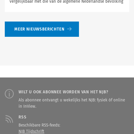
vergelijkbaar met die van de algemene Nederlandse bevolking
MEER NIEUWSBERICHTEN
WILT U OOK ABONNEE WORDEN VAN HET NJB?
Als abonnee ontvangt u wekelijks het NJB: fysiek óf online
in InView.
RSS
Beschikbare RSS-feeds:
NJB Tijdschrift