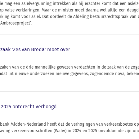
ie mag een asielvergunning intrekken als hij erachter komt dat een asielzo
p valse verklaringen. Maar de minister moet daarna wel altijd een deugd
rking komt voor asiel. Dat oordeelt de Afdeling bestuursrechtspraak van 
Ambroseproject’.
zaak 'Zes van Breda' moet over
 zaken van de drie mannelijke gewezen verdachten in de zaak van de zog
at uit nieuwe onderzoeken nieuwe gegevens, zogenoemde nova, bekend
 2025 onterecht verhoogd
tbank Midden-Nederland heeft dat de verhogingen van verkeersboetes op
having verkeersvoorschriften (Wahv) in 2024 en 2025 onvoldoende zijn o