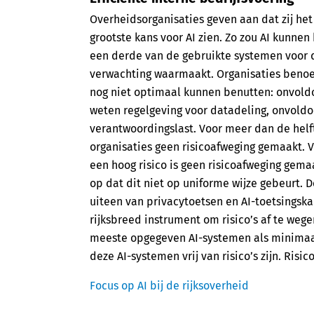
Overheidsorganisaties geven aan dat zij het 
grootste kans voor AI zien. Zo zou AI kunnen
een derde van de gebruikte systemen voor d
verwachting waarmaakt. Organisaties benoe
nog niet optimaal kunnen benutten: onvold
weten regelgeving voor datadeling, onvold
verantwoordingslast. Voor meer dan de hel
organisaties geen risicoafweging gemaakt.
een hoog risico is geen risicoafweging gema
op dat dit niet op uniforme wijze gebeurt. 
uiteen van privacytoetsen en AI-toetsingskad
rijksbreed instrument om risico’s af te wege
meeste opgegeven AI-systemen als minimaal 
deze AI-systemen vrij van risico’s zijn. Risi
Focus op AI bij de rijksoverheid