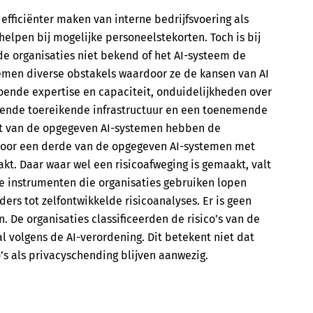
efficiënter maken van interne bedrijfsvoering als
 helpen bij mogelijke personeelstekorten. Toch is bij
e organisaties niet bekend of het AI-systeem de
men diverse obstakels waardoor ze de kansen van AI
oende expertise en capaciteit, onduidelijkheden over
oende toereikende infrastructuur en een toenemende
ft van de opgegeven AI-systemen hebben de
 Voor een derde van de opgegeven AI-systemen met
akt. Daar waar wel een risicoafweging is gemaakt, valt
De instrumenten die organisaties gebruiken lopen
ers tot zelfontwikkelde risicoanalyses. Er is geen
n. De organisaties classificeerden de risico’s van de
volgens de AI-verordening. Dit betekent niet dat
co’s als privacyschending blijven aanwezig.