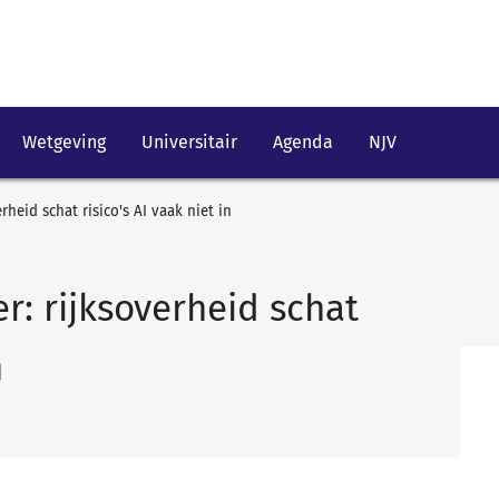
Wetgeving
Universitair
Agenda
NJV
heid schat risico's AI vaak niet in
: rijksoverheid schat
n