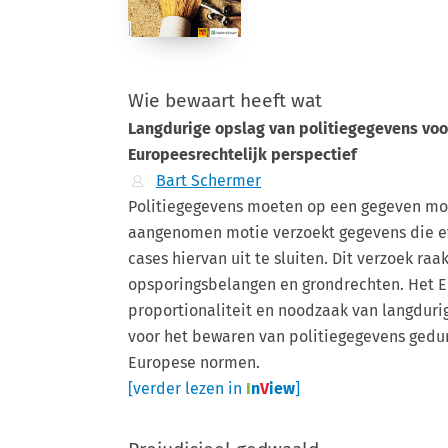
Wie bewaart heeft wat
Langdurige opslag van politiegegevens vo
Europeesrechtelijk perspectief
Bart Schermer
Politiegegevens moeten op een gegeven m
aangenomen motie verzoekt gegevens die eve
cases hiervan uit te sluiten. Dit verzoek r
opsporingsbelangen en grondrechten. Het Eu
proportionaliteit en noodzaak van langduri
voor het bewaren van politiegegevens gedur
Europese normen.
[verder lezen in
I
n
V
iew
]