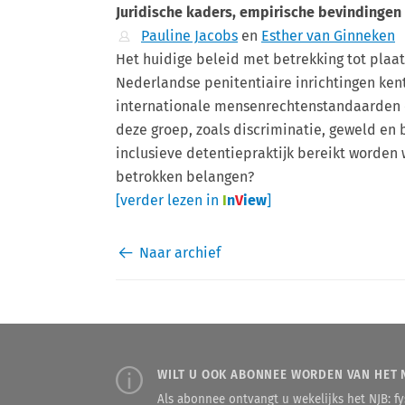
Juridische kaders, empirische bevindingen
Pauline Jacobs
en
Esther van Ginneken
Het huidige beleid met betrekking tot plaa
Nederlandse penitentiaire inrichtingen kent
internationale mensenrechtenstandaarden e
deze groep, zoals discriminatie, geweld en 
inclusieve detentiepraktijk bereikt worden
betrokken belangen?
[verder lezen in
I
n
V
iew
]
Naar archief
WILT U OOK ABONNEE WORDEN VAN HET 
Als abonnee ontvangt u wekelijks het NJB: fys