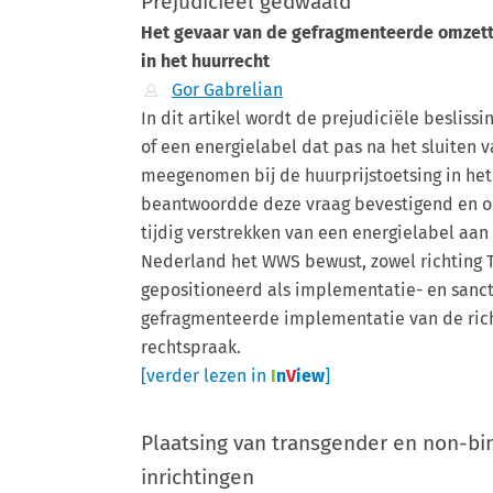
Prejudicieel gedwaald
Het gevaar van de gefragmenteerde omzetti
in het huurrecht
Gor Gabrelian
In dit artikel wordt de prejudiciële beslis
of een energielabel dat pas na het sluiten
meegenomen bij de huurprijstoetsing in he
beantwoordde deze vraag bevestigend en oo
tijdig verstrekken van een energielabel aan
Nederland het WWS bewust, zowel richting 
gepositioneerd als implementatie- en sanc
gefragmenteerde implementatie van de richtl
rechtspraak.
[verder lezen in
I
n
V
iew
]
Plaatsing van transgender en non-bi
inrichtingen