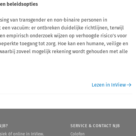
 en beleidsopties
tsing van transgender en non-binaire personen in
 een vacuüm: er ontbreken duidelijke richtlijnen, terwijl
n empirisch onderzoek wijzen op verhoogde risico’s voor
beperkte toegang tot zorg. Hoe kan een humane, veilige en
 waarbij zoveel mogelijk rekening wordt gehouden met alle
Lezen in InView
NJB?
SERVICE & CONTACT NJB
iek óf online in InView.
Colofon