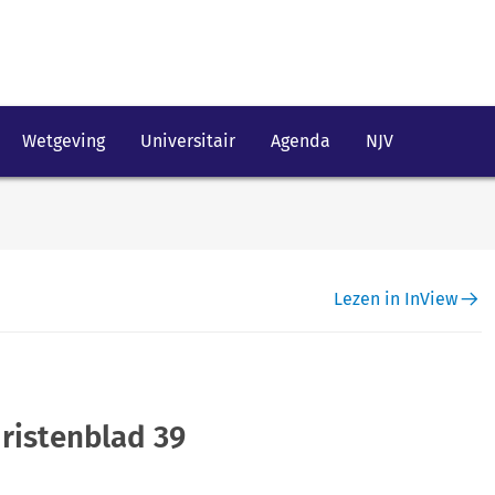
Wetgeving
Universitair
Agenda
NJV
Lezen in InView
ristenblad 39