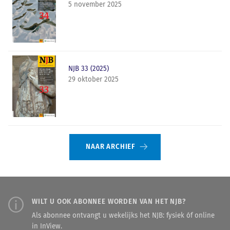
5 november 2025
NJB 33 (2025)
29 oktober 2025
NAAR ARCHIEF
WILT U OOK ABONNEE WORDEN VAN HET NJB?
Als abonnee ontvangt u wekelijks het NJB: fysiek óf online
in InView.