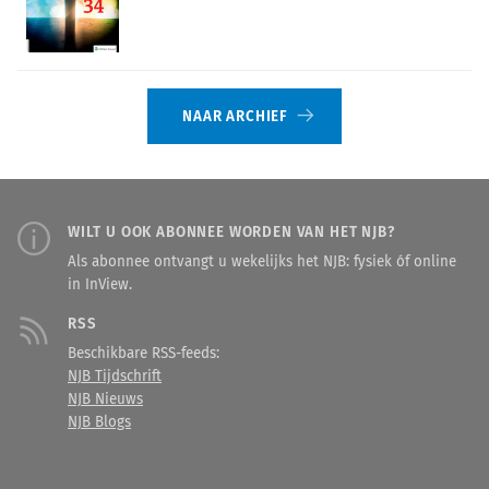
NAAR ARCHIEF
WILT U OOK ABONNEE WORDEN VAN HET NJB?
Als abonnee ontvangt u wekelijks het NJB: fysiek óf online
in InView.
RSS
Beschikbare RSS-feeds:
NJB Tijdschrift
NJB Nieuws
NJB Blogs