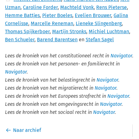
Uzman
,
Caroline Forder
,
Machteld Vonk
,
Rens Pieterse
,
Hemme Battjes
,
Pieter Boeles
,
Evelien Brouwer
,
Galina
Cornelisse
,
Marcelle Reneman
,
Lieneke Slingenberg
,
Thomas Spijkerboer
,
Martijn Stronks
,
Michiel Luchtman
,
Ben Schueler
,
Barend Barentsen
en
Stefan Sagel
Lees de kroniek van het constitutioneel recht in
Navigator
.
Lees de kroniek van het personen- en familierecht in
Navigator
.
Lees de kroniek van het belastingrecht in
Navigator
.
Lees de kroniek van het migratierecht in
Navigator
.
Lees de kroniek van het Europees strafrecht in
Navigator
.
Lees de kroniek van het omgevingsrecht in
Navigator
.
Lees de kroniek van het sociaal recht in
Navigator
.
Naar archief