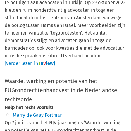
te betuigen aan advocaten in Turkije. Op 29 oktober 2023
hielden ruim honderdtwintig advocaten in toga een
stille tocht door het centrum van Amsterdam, vanwege
de oorlog tussen Hamas en Israël. Meer voorbeelden zijn
te noemen van zulke ‘togaprotesten’. Het aantal
demonstraties stijgt en advocaten gaan in toga de
barricades op, ook voor kwesties die met de advocatuur
of rechtsspraak niet (direct) verband houden.
[verder lezen in
I
n
V
iew
]
Waarde, werking en potentie van het
EUGrondrechtenhandvest in de Nederlandse
rechtsorde
Help het recht vooruit!
Marry de Gaay Fortman
Op 7 juni jl. vond het NJV-jaarcongres ‘Waarde, werking
en potentie van het EU-Grondrechtenhandvest in de