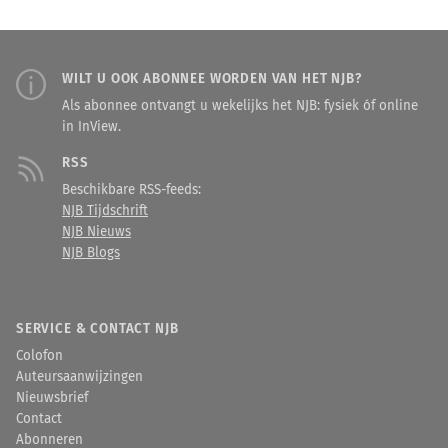
WILT U OOK ABONNEE WORDEN VAN HET NJB?
Als abonnee ontvangt u wekelijks het NJB: fysiek óf online
in InView.
RSS
Beschikbare RSS-feeds:
NJB Tijdschrift
NJB Nieuws
NJB Blogs
SERVICE & CONTACT NJB
Colofon
Auteursaanwijzingen
Nieuwsbrief
Contact
Abonneren