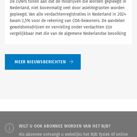
De cijfers tonen aan dat de misdrijven die worden gepleegd in
Nederland, niet bovenmatig veel door asielmigranten worden
gepleegd. Van alle verdachtenregistraties in Nederland in 2024
kwam 2,5% voor de rekening van COA-bewoners. De aandelen
geweldsmisdrijven en vernieling onder verdachten zijn
vergelijkbaar met die van de algemene Nederlandse bevolking
MEER NIEUWSBERICHTEN
WILT U OOK ABONNEE WORDEN VAN HET NJB?
Als abonnee ontvangt u wekelijks het NJB: fysiek óf online